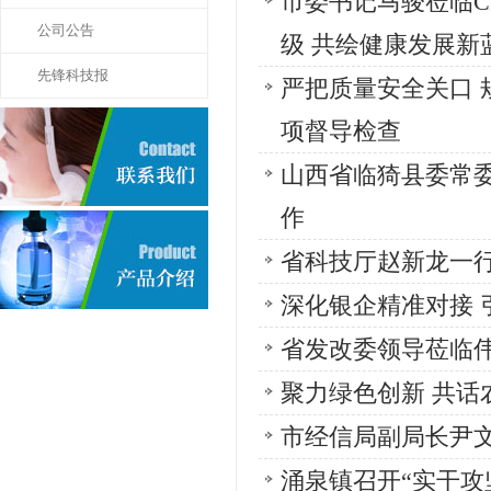
市委书记马骏莅临C
公司公告
级 共绘健康发展新
先锋科技报
严把质量安全关口 
项督导检查
山西省临猗县委常
作
省科技厅赵新龙一行
深化银企精准对接
省发改委领导莅临
聚力绿色创新 共话
市经信局副局长尹
涌泉镇召开“实干攻