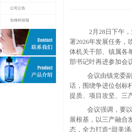
公司公告
先锋科技报
2
月
28
日下午，
署
2026
年发展任务，
体机关干部、镇属各
部书记叶再进参加会
会议由镇党委副书
话，围绕争进位创标
提质、项目攻坚、三
会议强调，要以产
展根基，以三产融合
态，全力打造“甜美涌