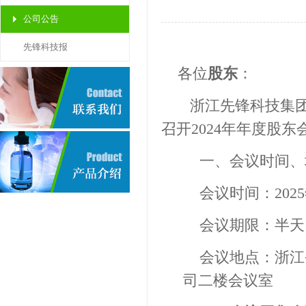
公司公告
先锋科技报
各位
股东
：
浙江先锋科技
集
召
开
202
4
年年度股东
一、会议时间、
会
议时
间：
202
5
会议期限：半天
会议地点：
浙江
司二楼会议室